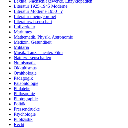
Lexika. Nachschlagewerke. Enzyklopädien
Literatur 1925-1945 Moderne
Literatur Moderne 1950 - ?
Literatur uneingeordnet
Literaturwissenschaft
Luftverkehr
Maritimes
Mathematik. Physik. Astronomie
Medizin. Gesundheit
Militaria
Musik. Tanz. Theater. Film
Naturwissenschaften
Numismatik
Okkultismus
Ornithologie
Pädagogik
Paläontologie
Philatelie
Philosophie
Photographie
Politik
Pressendrucke
Psychologie
Publizistik
Recht