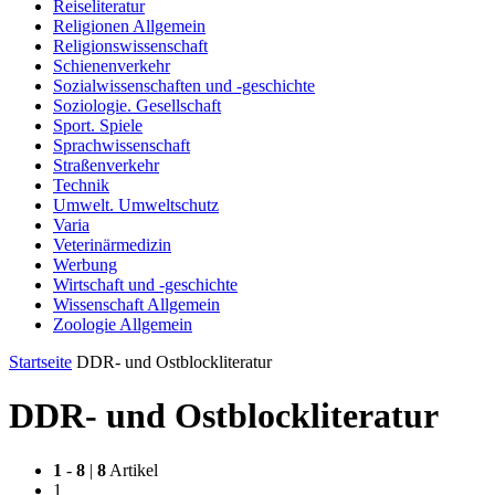
Reiseliteratur
Religionen Allgemein
Religionswissenschaft
Schienenverkehr
Sozialwissenschaften und -geschichte
Soziologie. Gesellschaft
Sport. Spiele
Sprachwissenschaft
Straßenverkehr
Technik
Umwelt. Umweltschutz
Varia
Veterinärmedizin
Werbung
Wirtschaft und -geschichte
Wissenschaft Allgemein
Zoologie Allgemein
Startseite
DDR- und Ostblockliteratur
DDR- und Ostblockliteratur
1
-
8
|
8
Artikel
1