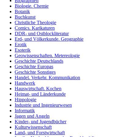
Biographien
Biologie. Chemie
Botanik
Buchkunst
Christliche Theologie
Comics. Karikaturen
DDR- und Ostblockliteratur
Erd- und Völkerkunde. Geographie
Erotik
Esoterik
Geowissenschaften. Metereologie
Geschichte Deutschlands
Geschichte Europas
Geschichte Sonstiges
Handel. Verkehr. Kommunikation
Handwerk
Hauswirtschaft. Kochen
Heimat- und Länderkunde
Hippologie
Industrie und Ingenieurwesen
Informatik
Jagen und Angeln
Kinder- und Jugendbücher
Kulturwissenschaft
Land- und Forstwirtschaft