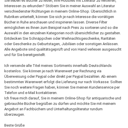
Sie lieben es Bücher zu lesen, ihre Hobbies mit Literatur zu vertiefen,
Interessen zu erkunden? Stöbern Sie in meiner Auswahl an Literatur
verschiedenster Richtungen in meinem Online-Shop. Übersichtlich in
Rubriken unterteilt, können Sie sich je nach Interesse die vorrätigen
Bücher in Ruhe anschauen und inspirieren lassen. Diverse Filter
ermöglichen es Ihnen zum Beispiel nach Preis zu sortieren und so die
Auswahl in den einzelnen Kategorien noch übersichtlicher zu gestalten.
Entdecken Sie Schnäppchen oder Weihnachtsgeschenke, Raritäten
oder Geschenke zu Geburtstagen, Jubiläen oder sonstigen Anlässen.
Alle Angebote sind qualitätsgeprüft und von Hand verlesen ausgesucht
und für Sie bereitgestellt.
Ich versende alle Titel meines Sortiments innerhalb Deutschlands
kostenlos. Sie können je nach Warenwert per Rechnung via
Überweisung oder Paypal oder direkt per Paypal bezahlen. Ab einem
bestimmten Warenwert erfolgt die Lieferung nur nach Vorkasse. Sollten
Sie noch weitere Fragen haben, können Sie meinen Kundenservice per
Telefon und e-Mail kontaktieren.
Ich freue mich darauf, Sie in meinem Online-Shop für antiquarische und
gebrauchte Bücher begrüßen zu dürfen und möchte Sie mit meinem
Angebot an Fachbüchern und Unterhaltungsliteratur rundum
überzeugen.
Beste Grüße