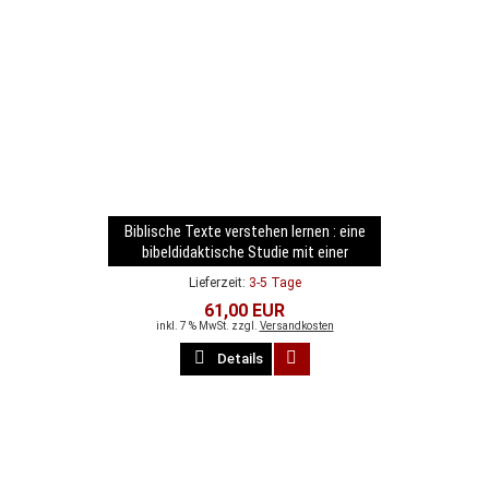
Biblische Texte verstehen lernen : eine
bibeldidaktische Studie mit einer
empirischen Untersuchung zum Gleichnis
Lieferzeit:
3-5 Tage
vom barmherzigen Samariter
61,00 EUR
inkl. 7 % MwSt. zzgl.
Versandkosten
Details