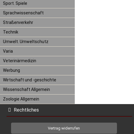
Sport. Spiele
Sprachwissenschaft
Straßenverkehr
Technik
Umwelt. Umweltschutz
Varia
Veterinärmedizin
Werbung
Wirtschaft und -geschichte
Wissenschaft Allgemein
Zoologie Allgemein
Rechtliches
Vertrag widerrufen