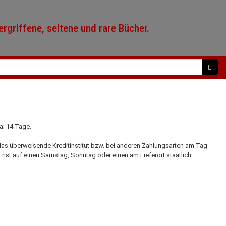
rgriffene, seltene und rare Bücher.
al 14 Tage.
 das überweisende Kreditinstitut bzw. bei anderen Zahlungsarten am Tag
 Frist auf einen Samstag, Sonntag oder einen am Lieferort staatlich