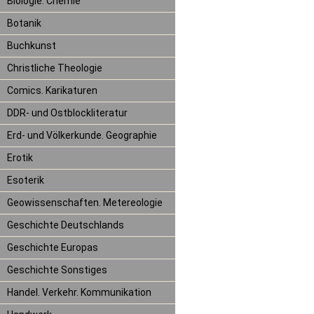
Biologie. Chemie
Botanik
Buchkunst
Christliche Theologie
Comics. Karikaturen
DDR- und Ostblockliteratur
Erd- und Völkerkunde. Geographie
Erotik
Esoterik
Geowissenschaften. Metereologie
Geschichte Deutschlands
Geschichte Europas
Geschichte Sonstiges
Handel. Verkehr. Kommunikation