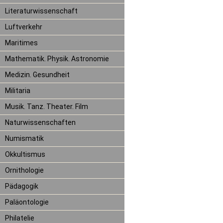
Literaturwissenschaft
Luftverkehr
Maritimes
Mathematik. Physik. Astronomie
Medizin. Gesundheit
Militaria
Musik. Tanz. Theater. Film
Naturwissenschaften
Numismatik
Okkultismus
Ornithologie
Pädagogik
Paläontologie
Philatelie