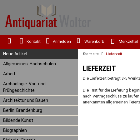
Kontakt
Anmelden
Warenkorb
Merkzettel
Neue Artikel
Startseite
Lieferzeit
Allgemeines. Hochschulen
LIEFERZEIT
Arbeit
Die Lieferzeit beträgt 3-5 Werk
Archäologie. Vor- und
Frühgeschichte
Die Frist für die Lieferung be
nach Vertragsschluss zu laufen 
Architektur und Bauen
anerkannten allgemeinen Feierta
Berlin. Brandenburg
Bildende Kunst
Biographien