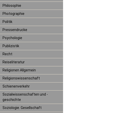
Philosophie
Photographie
Politik
Pressendrucke
Psychologie
Publizistik
Recht
Reiseliteratur
Religionen Allgemein
Religionswissenschaft
Schienenverkehr
Sozialwissenschaften und -
geschichte
Soziologie. Gesellschaft