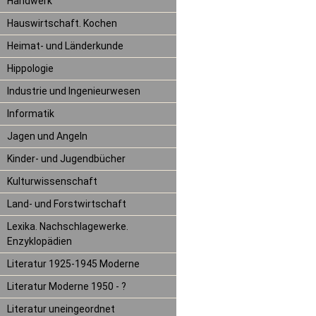
Handwerk
Hauswirtschaft. Kochen
Heimat- und Länderkunde
Hippologie
Industrie und Ingenieurwesen
Informatik
Jagen und Angeln
Kinder- und Jugendbücher
Kulturwissenschaft
Land- und Forstwirtschaft
Lexika. Nachschlagewerke.
Enzyklopädien
Literatur 1925-1945 Moderne
Literatur Moderne 1950 - ?
Literatur uneingeordnet