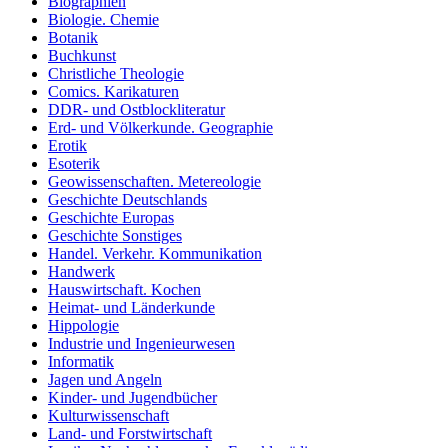
Biographien
Biologie. Chemie
Botanik
Buchkunst
Christliche Theologie
Comics. Karikaturen
DDR- und Ostblockliteratur
Erd- und Völkerkunde. Geographie
Erotik
Esoterik
Geowissenschaften. Metereologie
Geschichte Deutschlands
Geschichte Europas
Geschichte Sonstiges
Handel. Verkehr. Kommunikation
Handwerk
Hauswirtschaft. Kochen
Heimat- und Länderkunde
Hippologie
Industrie und Ingenieurwesen
Informatik
Jagen und Angeln
Kinder- und Jugendbücher
Kulturwissenschaft
Land- und Forstwirtschaft