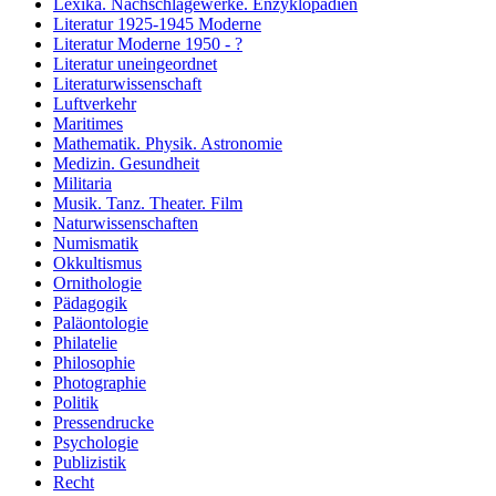
Lexika. Nachschlagewerke. Enzyklopädien
Literatur 1925-1945 Moderne
Literatur Moderne 1950 - ?
Literatur uneingeordnet
Literaturwissenschaft
Luftverkehr
Maritimes
Mathematik. Physik. Astronomie
Medizin. Gesundheit
Militaria
Musik. Tanz. Theater. Film
Naturwissenschaften
Numismatik
Okkultismus
Ornithologie
Pädagogik
Paläontologie
Philatelie
Philosophie
Photographie
Politik
Pressendrucke
Psychologie
Publizistik
Recht