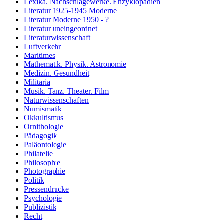
Lexika. Nachschlagewerke. Enzyklopädien
Literatur 1925-1945 Moderne
Literatur Moderne 1950 - ?
Literatur uneingeordnet
Literaturwissenschaft
Luftverkehr
Maritimes
Mathematik. Physik. Astronomie
Medizin. Gesundheit
Militaria
Musik. Tanz. Theater. Film
Naturwissenschaften
Numismatik
Okkultismus
Ornithologie
Pädagogik
Paläontologie
Philatelie
Philosophie
Photographie
Politik
Pressendrucke
Psychologie
Publizistik
Recht