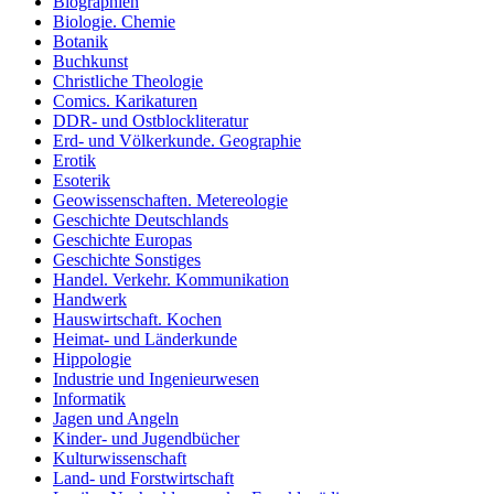
Biographien
Biologie. Chemie
Botanik
Buchkunst
Christliche Theologie
Comics. Karikaturen
DDR- und Ostblockliteratur
Erd- und Völkerkunde. Geographie
Erotik
Esoterik
Geowissenschaften. Metereologie
Geschichte Deutschlands
Geschichte Europas
Geschichte Sonstiges
Handel. Verkehr. Kommunikation
Handwerk
Hauswirtschaft. Kochen
Heimat- und Länderkunde
Hippologie
Industrie und Ingenieurwesen
Informatik
Jagen und Angeln
Kinder- und Jugendbücher
Kulturwissenschaft
Land- und Forstwirtschaft