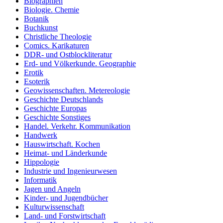
Biographien
Biologie. Chemie
Botanik
Buchkunst
Christliche Theologie
Comics. Karikaturen
DDR- und Ostblockliteratur
Erd- und Völkerkunde. Geographie
Erotik
Esoterik
Geowissenschaften. Metereologie
Geschichte Deutschlands
Geschichte Europas
Geschichte Sonstiges
Handel. Verkehr. Kommunikation
Handwerk
Hauswirtschaft. Kochen
Heimat- und Länderkunde
Hippologie
Industrie und Ingenieurwesen
Informatik
Jagen und Angeln
Kinder- und Jugendbücher
Kulturwissenschaft
Land- und Forstwirtschaft