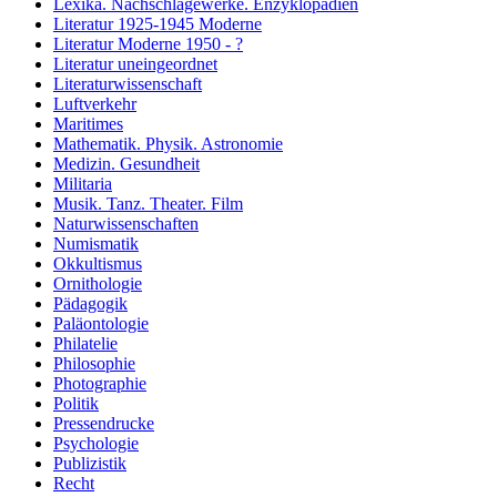
Lexika. Nachschlagewerke. Enzyklopädien
Literatur 1925-1945 Moderne
Literatur Moderne 1950 - ?
Literatur uneingeordnet
Literaturwissenschaft
Luftverkehr
Maritimes
Mathematik. Physik. Astronomie
Medizin. Gesundheit
Militaria
Musik. Tanz. Theater. Film
Naturwissenschaften
Numismatik
Okkultismus
Ornithologie
Pädagogik
Paläontologie
Philatelie
Philosophie
Photographie
Politik
Pressendrucke
Psychologie
Publizistik
Recht