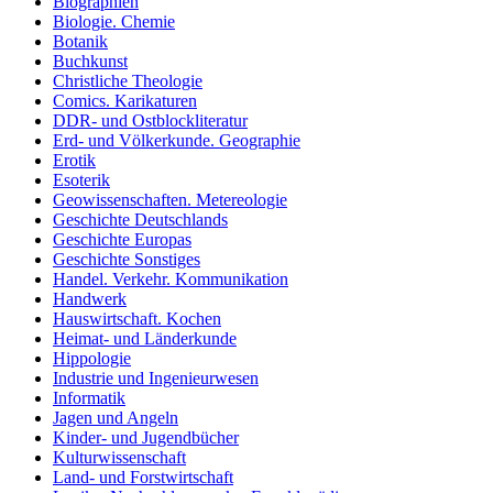
Biographien
Biologie. Chemie
Botanik
Buchkunst
Christliche Theologie
Comics. Karikaturen
DDR- und Ostblockliteratur
Erd- und Völkerkunde. Geographie
Erotik
Esoterik
Geowissenschaften. Metereologie
Geschichte Deutschlands
Geschichte Europas
Geschichte Sonstiges
Handel. Verkehr. Kommunikation
Handwerk
Hauswirtschaft. Kochen
Heimat- und Länderkunde
Hippologie
Industrie und Ingenieurwesen
Informatik
Jagen und Angeln
Kinder- und Jugendbücher
Kulturwissenschaft
Land- und Forstwirtschaft