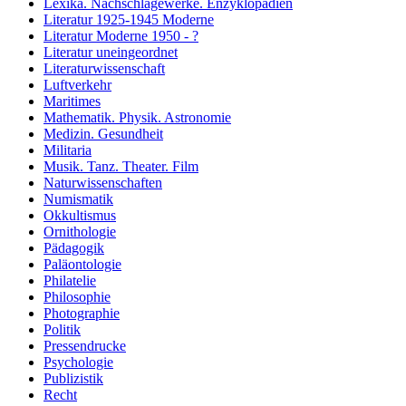
Lexika. Nachschlagewerke. Enzyklopädien
Literatur 1925-1945 Moderne
Literatur Moderne 1950 - ?
Literatur uneingeordnet
Literaturwissenschaft
Luftverkehr
Maritimes
Mathematik. Physik. Astronomie
Medizin. Gesundheit
Militaria
Musik. Tanz. Theater. Film
Naturwissenschaften
Numismatik
Okkultismus
Ornithologie
Pädagogik
Paläontologie
Philatelie
Philosophie
Photographie
Politik
Pressendrucke
Psychologie
Publizistik
Recht