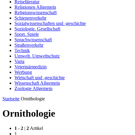
Reiseliteratur
Religionen Allgemein
Religionswissenschaft
Schienenverkehr
Sozialwissenschaften und -geschichte
Soziologie. Gesellschaft
Sport. Spiele
Sprachwissenschaft
Straßenverkehr
Technik
Umwelt. Umweltschutz
Varia
Veterinärmedizin
Werbung
Wirtschaft und -geschichte
Wissenschaft Allgemein
Zoologie Allgemein
Startseite
Ornithologie
Ornithologie
1
-
2
|
2
Artikel
1