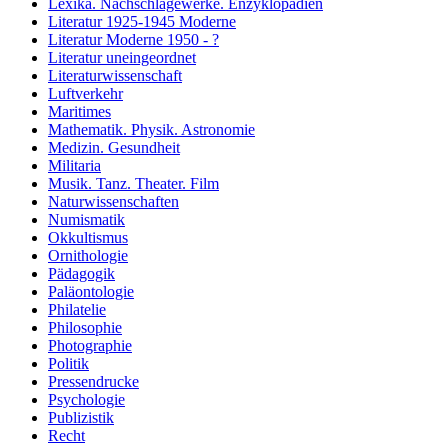
Lexika. Nachschlagewerke. Enzyklopädien
Literatur 1925-1945 Moderne
Literatur Moderne 1950 - ?
Literatur uneingeordnet
Literaturwissenschaft
Luftverkehr
Maritimes
Mathematik. Physik. Astronomie
Medizin. Gesundheit
Militaria
Musik. Tanz. Theater. Film
Naturwissenschaften
Numismatik
Okkultismus
Ornithologie
Pädagogik
Paläontologie
Philatelie
Philosophie
Photographie
Politik
Pressendrucke
Psychologie
Publizistik
Recht