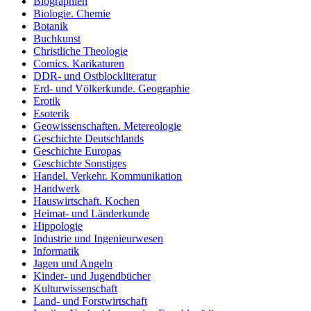
Biographien
Biologie. Chemie
Botanik
Buchkunst
Christliche Theologie
Comics. Karikaturen
DDR- und Ostblockliteratur
Erd- und Völkerkunde. Geographie
Erotik
Esoterik
Geowissenschaften. Metereologie
Geschichte Deutschlands
Geschichte Europas
Geschichte Sonstiges
Handel. Verkehr. Kommunikation
Handwerk
Hauswirtschaft. Kochen
Heimat- und Länderkunde
Hippologie
Industrie und Ingenieurwesen
Informatik
Jagen und Angeln
Kinder- und Jugendbücher
Kulturwissenschaft
Land- und Forstwirtschaft