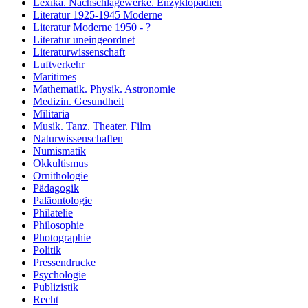
Lexika. Nachschlagewerke. Enzyklopädien
Literatur 1925-1945 Moderne
Literatur Moderne 1950 - ?
Literatur uneingeordnet
Literaturwissenschaft
Luftverkehr
Maritimes
Mathematik. Physik. Astronomie
Medizin. Gesundheit
Militaria
Musik. Tanz. Theater. Film
Naturwissenschaften
Numismatik
Okkultismus
Ornithologie
Pädagogik
Paläontologie
Philatelie
Philosophie
Photographie
Politik
Pressendrucke
Psychologie
Publizistik
Recht