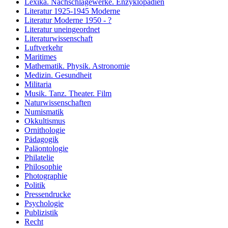
Lexika. Nachschlagewerke. Enzyklopädien
Literatur 1925-1945 Moderne
Literatur Moderne 1950 - ?
Literatur uneingeordnet
Literaturwissenschaft
Luftverkehr
Maritimes
Mathematik. Physik. Astronomie
Medizin. Gesundheit
Militaria
Musik. Tanz. Theater. Film
Naturwissenschaften
Numismatik
Okkultismus
Ornithologie
Pädagogik
Paläontologie
Philatelie
Philosophie
Photographie
Politik
Pressendrucke
Psychologie
Publizistik
Recht