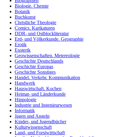
Biographien
Biologie. Chemie
Botanik
Buchkunst
Christliche Theologie
Comics. Karikaturen
DDR- und Ostblockliteratur
Erd- und Völkerkunde. Geographie
Erotik
Esoterik
Geowissenschaften. Metereologie
Geschichte Deutschlands
Geschichte Europas
Geschichte Sonstiges
Handel. Verkehr. Kommunikation
Handwerk
Hauswirtschaft. Kochen
Heimat- und Länderkunde
Hippologie
Industrie und Ingenieurwesen
Informatik
Jagen und Angeln
Kinder- und Jugendbücher
Kulturwissenschaft
Land- und Forstwirtschaft