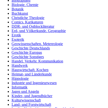
Biographien
Biologie. Chemie
Botanik
Buchkunst
Christliche Theologie
Comics. Karikaturen
DDR- und Ostblockliteratur
Erd- und Völkerkunde. Geographie
Erotik
Esoterik
Geowissenschaften. Metereologie
Geschichte Deutschlands
Geschichte Europas
Geschichte Sonstiges
Handel. Verkehr. Kommunikation
Handwerk
Hauswirtschaft. Kochen
Heimat- und Länderkunde
Hippologie
Industrie und Ingenieurwesen
Informatik
Jagen und Angeln
Kinder- und Jugendbücher
Kulturwissenschaft
Land- und Forstwirtschaft