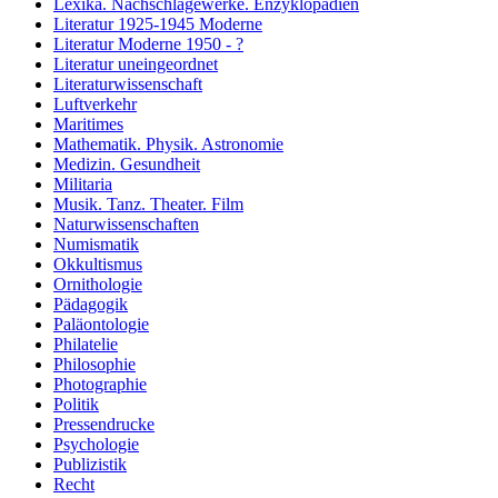
Lexika. Nachschlagewerke. Enzyklopädien
Literatur 1925-1945 Moderne
Literatur Moderne 1950 - ?
Literatur uneingeordnet
Literaturwissenschaft
Luftverkehr
Maritimes
Mathematik. Physik. Astronomie
Medizin. Gesundheit
Militaria
Musik. Tanz. Theater. Film
Naturwissenschaften
Numismatik
Okkultismus
Ornithologie
Pädagogik
Paläontologie
Philatelie
Philosophie
Photographie
Politik
Pressendrucke
Psychologie
Publizistik
Recht