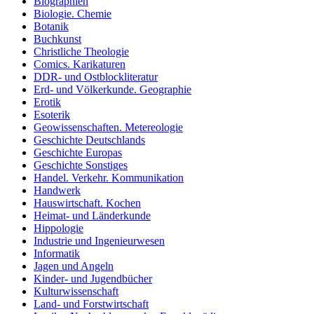
Biographien
Biologie. Chemie
Botanik
Buchkunst
Christliche Theologie
Comics. Karikaturen
DDR- und Ostblockliteratur
Erd- und Völkerkunde. Geographie
Erotik
Esoterik
Geowissenschaften. Metereologie
Geschichte Deutschlands
Geschichte Europas
Geschichte Sonstiges
Handel. Verkehr. Kommunikation
Handwerk
Hauswirtschaft. Kochen
Heimat- und Länderkunde
Hippologie
Industrie und Ingenieurwesen
Informatik
Jagen und Angeln
Kinder- und Jugendbücher
Kulturwissenschaft
Land- und Forstwirtschaft