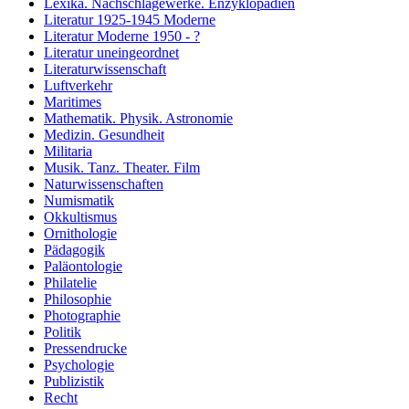
Lexika. Nachschlagewerke. Enzyklopädien
Literatur 1925-1945 Moderne
Literatur Moderne 1950 - ?
Literatur uneingeordnet
Literaturwissenschaft
Luftverkehr
Maritimes
Mathematik. Physik. Astronomie
Medizin. Gesundheit
Militaria
Musik. Tanz. Theater. Film
Naturwissenschaften
Numismatik
Okkultismus
Ornithologie
Pädagogik
Paläontologie
Philatelie
Philosophie
Photographie
Politik
Pressendrucke
Psychologie
Publizistik
Recht