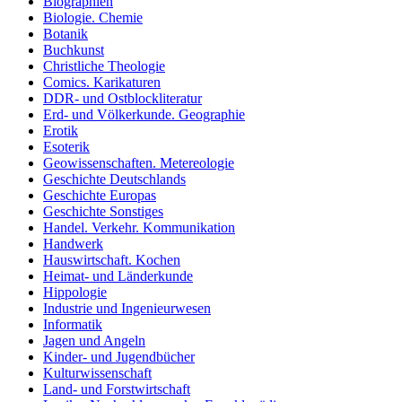
Biographien
Biologie. Chemie
Botanik
Buchkunst
Christliche Theologie
Comics. Karikaturen
DDR- und Ostblockliteratur
Erd- und Völkerkunde. Geographie
Erotik
Esoterik
Geowissenschaften. Metereologie
Geschichte Deutschlands
Geschichte Europas
Geschichte Sonstiges
Handel. Verkehr. Kommunikation
Handwerk
Hauswirtschaft. Kochen
Heimat- und Länderkunde
Hippologie
Industrie und Ingenieurwesen
Informatik
Jagen und Angeln
Kinder- und Jugendbücher
Kulturwissenschaft
Land- und Forstwirtschaft