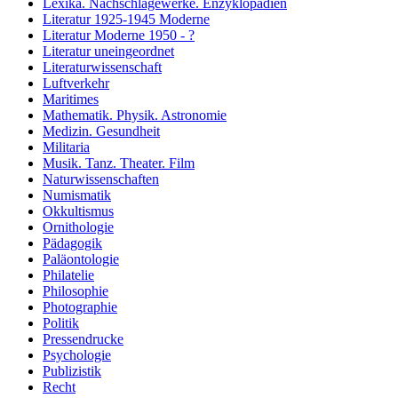
Lexika. Nachschlagewerke. Enzyklopädien
Literatur 1925-1945 Moderne
Literatur Moderne 1950 - ?
Literatur uneingeordnet
Literaturwissenschaft
Luftverkehr
Maritimes
Mathematik. Physik. Astronomie
Medizin. Gesundheit
Militaria
Musik. Tanz. Theater. Film
Naturwissenschaften
Numismatik
Okkultismus
Ornithologie
Pädagogik
Paläontologie
Philatelie
Philosophie
Photographie
Politik
Pressendrucke
Psychologie
Publizistik
Recht