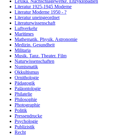
Lexika. Nachschlagewerke. Enzyklopädien
Literatur 1925-1945 Moderne
Literatur Moderne 1950 - ?
Literatur uneingeordnet
Literaturwissenschaft
Luftverkehr
Maritimes
Mathematik. Physik. Astronomie
Medizin. Gesundheit
Militaria
Musik. Tanz. Theater. Film
Naturwissenschaften
Numismatik
Okkultismus
Ornithologie
Pädagogik
Paläontologie
Philatelie
Philosophie
Photographie
Politik
Pressendrucke
Psychologie
Publizistik
Recht