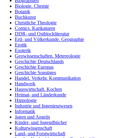
Biographien
Biologie. Chemie
Botanik
Buchkunst
Christliche Theologie
Comics. Karikaturen
DDR- und Ostblockliteratur
Erd- und Völkerkunde. Geographie
Erotik
Esoterik
Geowissenschaften. Metereologie
Geschichte Deutschlands
Geschichte Europas
Geschichte Sonstiges
Handel. Verkehr. Kommunikation
Handwerk
Hauswirtschaft. Kochen
Heimat- und Länderkunde
Hippologie
Industrie und Ingenieurwesen
Informatik
Jagen und Angeln
Kinder- und Jugendbücher
Kulturwissenschaft
Land- und Forstwirtschaft