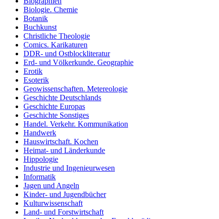
Biographien
Biologie. Chemie
Botanik
Buchkunst
Christliche Theologie
Comics. Karikaturen
DDR- und Ostblockliteratur
Erd- und Völkerkunde. Geographie
Erotik
Esoterik
Geowissenschaften. Metereologie
Geschichte Deutschlands
Geschichte Europas
Geschichte Sonstiges
Handel. Verkehr. Kommunikation
Handwerk
Hauswirtschaft. Kochen
Heimat- und Länderkunde
Hippologie
Industrie und Ingenieurwesen
Informatik
Jagen und Angeln
Kinder- und Jugendbücher
Kulturwissenschaft
Land- und Forstwirtschaft