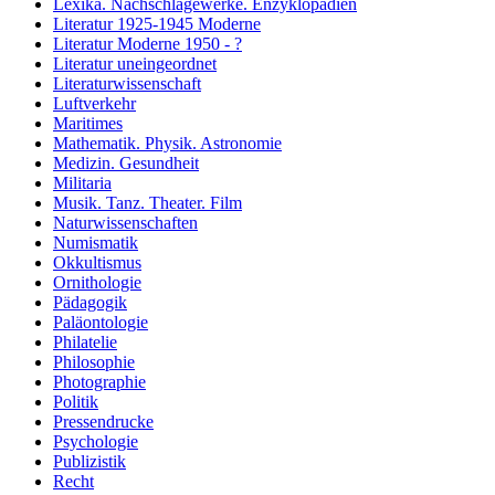
Lexika. Nachschlagewerke. Enzyklopädien
Literatur 1925-1945 Moderne
Literatur Moderne 1950 - ?
Literatur uneingeordnet
Literaturwissenschaft
Luftverkehr
Maritimes
Mathematik. Physik. Astronomie
Medizin. Gesundheit
Militaria
Musik. Tanz. Theater. Film
Naturwissenschaften
Numismatik
Okkultismus
Ornithologie
Pädagogik
Paläontologie
Philatelie
Philosophie
Photographie
Politik
Pressendrucke
Psychologie
Publizistik
Recht