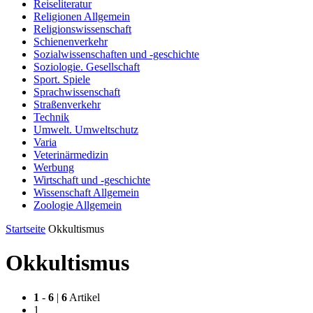
Reiseliteratur
Religionen Allgemein
Religionswissenschaft
Schienenverkehr
Sozialwissenschaften und -geschichte
Soziologie. Gesellschaft
Sport. Spiele
Sprachwissenschaft
Straßenverkehr
Technik
Umwelt. Umweltschutz
Varia
Veterinärmedizin
Werbung
Wirtschaft und -geschichte
Wissenschaft Allgemein
Zoologie Allgemein
Startseite
Okkultismus
Okkultismus
1
-
6
|
6
Artikel
1