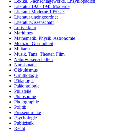
Lexika. Nachschlagewerke. Enzyklopädien
Literatur 1925-1945 Moderne
Literatur Moderne 1950 - ?
Literatur uneingeordnet
Literaturwissenschaft
Luftverkehr
Maritimes
Mathematik. Physik. Astronomie
Medizin. Gesundheit
Militaria
Musik. Tanz. Theater. Film
Naturwissenschaften
Numismatik
Okkultismus
Ornithologie
Pädagogik
Paläontologie
Philatelie
Philosophie
Photographie
Politik
Pressendrucke
Psychologie
Publizistik
Recht