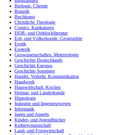
Biographien
Biologie. Chemie
Botanik
Buchkunst
Christliche Theologie
Comics. Karikaturen
DDR- und Ostblockliteratur
Erd- und Völkerkunde. Geographie
Erotik
Esoterik
Geowissenschaften. Metereologie
Geschichte Deutschlands
Geschichte Europas
Geschichte Sonstiges
Handel. Verkehr. Kommunikation
Handwerk
Hauswirtschaft. Kochen
Heimat- und Länderkunde
Hippologie
Industrie und Ingenieurwesen
Informatik
Jagen und Angeln
Kinder- und Jugendbücher
Kulturwissenschaft
Land- und Forstwirtschaft