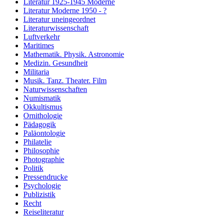
Literatur 1925-1945 Moderne
Literatur Moderne 1950 - ?
Literatur uneingeordnet
Literaturwissenschaft
Luftverkehr
Maritimes
Mathematik. Physik. Astronomie
Medizin. Gesundheit
Militaria
Musik. Tanz. Theater. Film
Naturwissenschaften
Numismatik
Okkultismus
Ornithologie
Pädagogik
Paläontologie
Philatelie
Philosophie
Photographie
Politik
Pressendrucke
Psychologie
Publizistik
Recht
Reiseliteratur