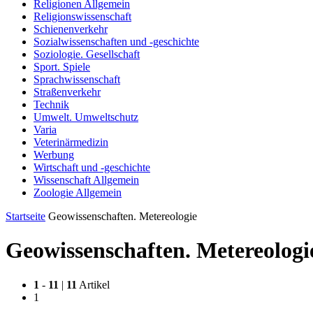
Religionen Allgemein
Religionswissenschaft
Schienenverkehr
Sozialwissenschaften und -geschichte
Soziologie. Gesellschaft
Sport. Spiele
Sprachwissenschaft
Straßenverkehr
Technik
Umwelt. Umweltschutz
Varia
Veterinärmedizin
Werbung
Wirtschaft und -geschichte
Wissenschaft Allgemein
Zoologie Allgemein
Startseite
Geowissenschaften. Metereologie
Geowissenschaften. Metereologi
1
-
11
|
11
Artikel
1