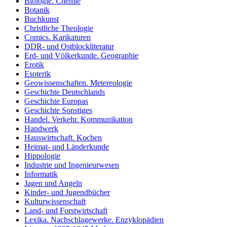
Biologie. Chemie
Botanik
Buchkunst
Christliche Theologie
Comics. Karikaturen
DDR- und Ostblockliteratur
Erd- und Völkerkunde. Geographie
Erotik
Esoterik
Geowissenschaften. Metereologie
Geschichte Deutschlands
Geschichte Europas
Geschichte Sonstiges
Handel. Verkehr. Kommunikation
Handwerk
Hauswirtschaft. Kochen
Heimat- und Länderkunde
Hippologie
Industrie und Ingenieurwesen
Informatik
Jagen und Angeln
Kinder- und Jugendbücher
Kulturwissenschaft
Land- und Forstwirtschaft
Lexika. Nachschlagewerke. Enzyklopädien