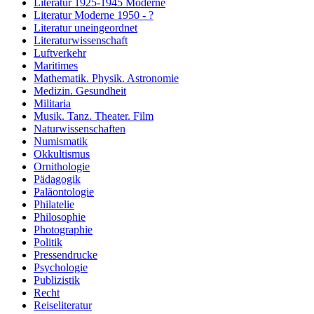
Literatur 1925-1945 Moderne
Literatur Moderne 1950 - ?
Literatur uneingeordnet
Literaturwissenschaft
Luftverkehr
Maritimes
Mathematik. Physik. Astronomie
Medizin. Gesundheit
Militaria
Musik. Tanz. Theater. Film
Naturwissenschaften
Numismatik
Okkultismus
Ornithologie
Pädagogik
Paläontologie
Philatelie
Philosophie
Photographie
Politik
Pressendrucke
Psychologie
Publizistik
Recht
Reiseliteratur