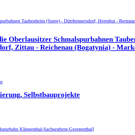
ie Oberlausitzer Schmalspurbahnen Tauben
dorf, Zittau - Reichenau (Bogatynia) - Mar
zierung, Selbstbauprojekte