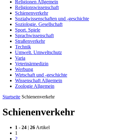
Religionen Allgemein
Religionswissenschaft
Schienenverkehr
Sozialwissenschaften und -geschichte
Soziologie. Gesellschaft
Sport. Spiele
Sprachwissenschaft
Straßenverkehr
Technik
Umwelt. Umweltschutz
Varia
Veterinärmedizin
Werbung
Wirtschaft und -geschichte
Wissenschaft Allgemein
Zoologie Allgemein
Startseite
Schienenverkehr
Schienenverkehr
1
-
24
|
26
Artikel
1
2