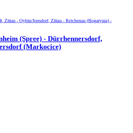
heim (Spree) - Dürrhennersdorf,
kersdorf (Markocice)