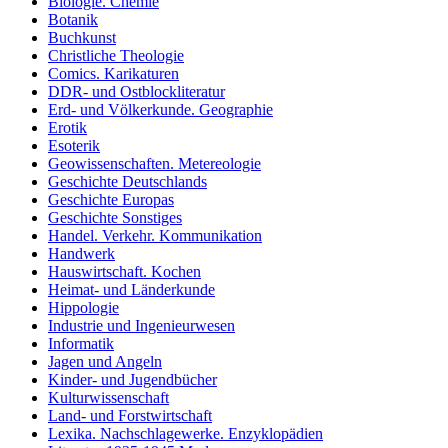
Biologie. Chemie
Botanik
Buchkunst
Christliche Theologie
Comics. Karikaturen
DDR- und Ostblockliteratur
Erd- und Völkerkunde. Geographie
Erotik
Esoterik
Geowissenschaften. Metereologie
Geschichte Deutschlands
Geschichte Europas
Geschichte Sonstiges
Handel. Verkehr. Kommunikation
Handwerk
Hauswirtschaft. Kochen
Heimat- und Länderkunde
Hippologie
Industrie und Ingenieurwesen
Informatik
Jagen und Angeln
Kinder- und Jugendbücher
Kulturwissenschaft
Land- und Forstwirtschaft
Lexika. Nachschlagewerke. Enzyklopädien