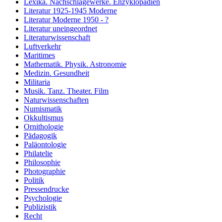
Lexika. Nachschlagewerke. Enzyklopädien
Literatur 1925-1945 Moderne
Literatur Moderne 1950 - ?
Literatur uneingeordnet
Literaturwissenschaft
Luftverkehr
Maritimes
Mathematik. Physik. Astronomie
Medizin. Gesundheit
Militaria
Musik. Tanz. Theater. Film
Naturwissenschaften
Numismatik
Okkultismus
Ornithologie
Pädagogik
Paläontologie
Philatelie
Philosophie
Photographie
Politik
Pressendrucke
Psychologie
Publizistik
Recht