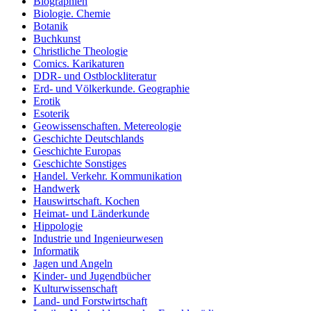
Biographien
Biologie. Chemie
Botanik
Buchkunst
Christliche Theologie
Comics. Karikaturen
DDR- und Ostblockliteratur
Erd- und Völkerkunde. Geographie
Erotik
Esoterik
Geowissenschaften. Metereologie
Geschichte Deutschlands
Geschichte Europas
Geschichte Sonstiges
Handel. Verkehr. Kommunikation
Handwerk
Hauswirtschaft. Kochen
Heimat- und Länderkunde
Hippologie
Industrie und Ingenieurwesen
Informatik
Jagen und Angeln
Kinder- und Jugendbücher
Kulturwissenschaft
Land- und Forstwirtschaft