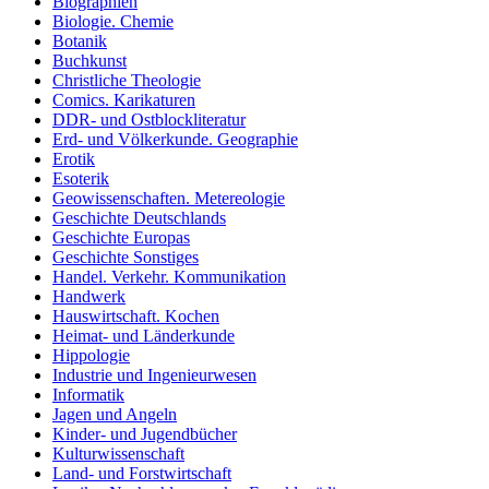
Biographien
Biologie. Chemie
Botanik
Buchkunst
Christliche Theologie
Comics. Karikaturen
DDR- und Ostblockliteratur
Erd- und Völkerkunde. Geographie
Erotik
Esoterik
Geowissenschaften. Metereologie
Geschichte Deutschlands
Geschichte Europas
Geschichte Sonstiges
Handel. Verkehr. Kommunikation
Handwerk
Hauswirtschaft. Kochen
Heimat- und Länderkunde
Hippologie
Industrie und Ingenieurwesen
Informatik
Jagen und Angeln
Kinder- und Jugendbücher
Kulturwissenschaft
Land- und Forstwirtschaft