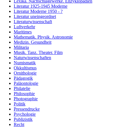
Lexika. Nachschlagewerke. Enzyklopädien
Literatur 1925-1945 Moderne
Literatur Moderne 1950 - ?
Literatur uneingeordnet
Literaturwissenschaft
Luftverkehr
Maritimes
Mathematik. Physik. Astronomie
Medizin. Gesundheit
Militaria
Musik. Tanz. Theater. Film
Naturwissenschaften
Numismatik
Okkultismus
Ornithologie
Pädagogik
Paläontologie
Philatelie
Philosophie
Photographie
Politik
Pressendrucke
Psychologie
Publizistik
Recht