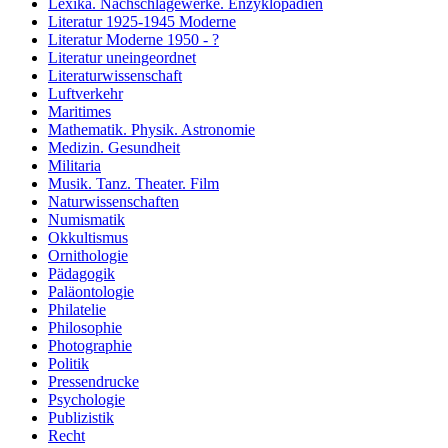
Lexika. Nachschlagewerke. Enzyklopädien
Literatur 1925-1945 Moderne
Literatur Moderne 1950 - ?
Literatur uneingeordnet
Literaturwissenschaft
Luftverkehr
Maritimes
Mathematik. Physik. Astronomie
Medizin. Gesundheit
Militaria
Musik. Tanz. Theater. Film
Naturwissenschaften
Numismatik
Okkultismus
Ornithologie
Pädagogik
Paläontologie
Philatelie
Philosophie
Photographie
Politik
Pressendrucke
Psychologie
Publizistik
Recht