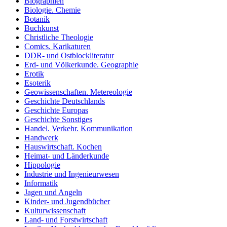
Biographien
Biologie. Chemie
Botanik
Buchkunst
Christliche Theologie
Comics. Karikaturen
DDR- und Ostblockliteratur
Erd- und Völkerkunde. Geographie
Erotik
Esoterik
Geowissenschaften. Metereologie
Geschichte Deutschlands
Geschichte Europas
Geschichte Sonstiges
Handel. Verkehr. Kommunikation
Handwerk
Hauswirtschaft. Kochen
Heimat- und Länderkunde
Hippologie
Industrie und Ingenieurwesen
Informatik
Jagen und Angeln
Kinder- und Jugendbücher
Kulturwissenschaft
Land- und Forstwirtschaft