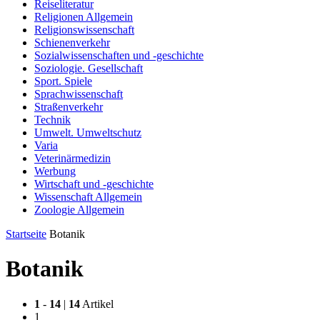
Reiseliteratur
Religionen Allgemein
Religionswissenschaft
Schienenverkehr
Sozialwissenschaften und -geschichte
Soziologie. Gesellschaft
Sport. Spiele
Sprachwissenschaft
Straßenverkehr
Technik
Umwelt. Umweltschutz
Varia
Veterinärmedizin
Werbung
Wirtschaft und -geschichte
Wissenschaft Allgemein
Zoologie Allgemein
Startseite
Botanik
Botanik
1
-
14
|
14
Artikel
1