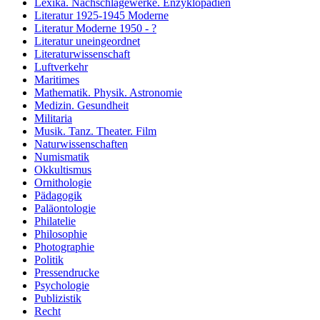
Lexika. Nachschlagewerke. Enzyklopädien
Literatur 1925-1945 Moderne
Literatur Moderne 1950 - ?
Literatur uneingeordnet
Literaturwissenschaft
Luftverkehr
Maritimes
Mathematik. Physik. Astronomie
Medizin. Gesundheit
Militaria
Musik. Tanz. Theater. Film
Naturwissenschaften
Numismatik
Okkultismus
Ornithologie
Pädagogik
Paläontologie
Philatelie
Philosophie
Photographie
Politik
Pressendrucke
Psychologie
Publizistik
Recht