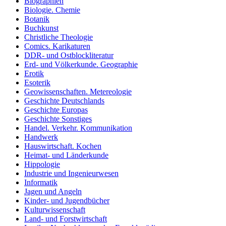
Biographien
Biologie. Chemie
Botanik
Buchkunst
Christliche Theologie
Comics. Karikaturen
DDR- und Ostblockliteratur
Erd- und Völkerkunde. Geographie
Erotik
Esoterik
Geowissenschaften. Metereologie
Geschichte Deutschlands
Geschichte Europas
Geschichte Sonstiges
Handel. Verkehr. Kommunikation
Handwerk
Hauswirtschaft. Kochen
Heimat- und Länderkunde
Hippologie
Industrie und Ingenieurwesen
Informatik
Jagen und Angeln
Kinder- und Jugendbücher
Kulturwissenschaft
Land- und Forstwirtschaft