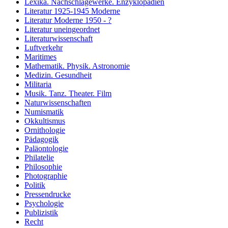
Lexika. Nachschlagewerke. Enzyklopädien
Literatur 1925-1945 Moderne
Literatur Moderne 1950 - ?
Literatur uneingeordnet
Literaturwissenschaft
Luftverkehr
Maritimes
Mathematik. Physik. Astronomie
Medizin. Gesundheit
Militaria
Musik. Tanz. Theater. Film
Naturwissenschaften
Numismatik
Okkultismus
Ornithologie
Pädagogik
Paläontologie
Philatelie
Philosophie
Photographie
Politik
Pressendrucke
Psychologie
Publizistik
Recht