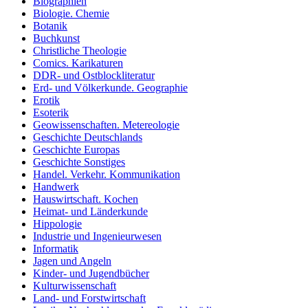
Biographien
Biologie. Chemie
Botanik
Buchkunst
Christliche Theologie
Comics. Karikaturen
DDR- und Ostblockliteratur
Erd- und Völkerkunde. Geographie
Erotik
Esoterik
Geowissenschaften. Metereologie
Geschichte Deutschlands
Geschichte Europas
Geschichte Sonstiges
Handel. Verkehr. Kommunikation
Handwerk
Hauswirtschaft. Kochen
Heimat- und Länderkunde
Hippologie
Industrie und Ingenieurwesen
Informatik
Jagen und Angeln
Kinder- und Jugendbücher
Kulturwissenschaft
Land- und Forstwirtschaft