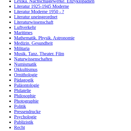
Lexika. Nachschlagewerke. Enzyklopädien
Literatur 1925-1945 Moderne
Literatur Moderne 1950 - ?
Literatur uneingeordnet
Literaturwissenschaft
Luftverkehr
Maritimes
Mathematik. Physik. Astronomie
Medizin. Gesundheit
Militaria
Musik. Tanz. Theater. Film
Naturwissenschaften
Numismatik
Okkultismus
Ornithologie
Pädagogik
Paläontologie
Philatelie
Philosophie
Photographie
Politik
Pressendrucke
Psychologie
Publizistik
Recht