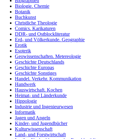
Biographien
Biologie. Chemie
Botanik
Buchkunst
Christliche Theologie
Comics. Karikaturen
DDR- und Ostblockliteratur
Erd- und Völkerkunde. Geographie
Erotik
Esoterik
Geowissenschaften. Metereologie
Geschichte Deutschlands
Geschichte Europas
Geschichte Sonstiges
Handel. Verkehr. Kommunikation
Handwerk
Hauswirtschaft. Kochen
Heimat- und Länderkunde
Hippologie
Industrie und Ingenieurwesen
Informatik
Jagen und Angeln
Kinder- und Jugendbücher
Kulturwissenschaft
Land- und Forstwirtschaft