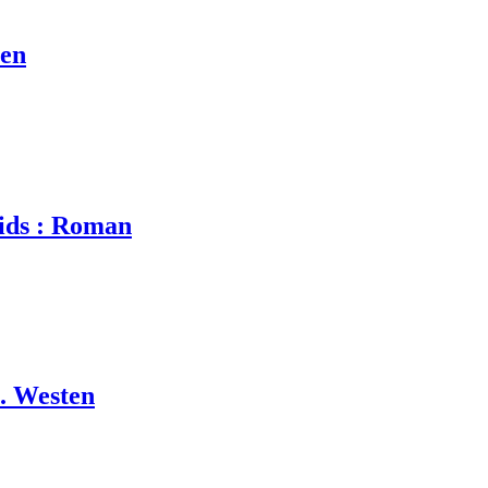
ten
hids : Roman
. Westen