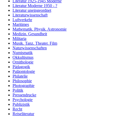
Literatur 1925-1945 Moderne
Literatur Moderne 1950 - ?
Literatur uneingeordnet
Literaturwissenschaft
Luftverkehr
Maritimes
Mathematik. Physik. Astronomie
Medizin. Gesundheit
Militaria
Musik. Tanz. Theater. Film
Naturwissenschaften
Numismatik
Okkultismus
Ornithologie
Pädagogik
Paläontologie
Philatelie
Philosophie
Photographie
Politik
Pressendrucke
Psychologie
Publizistik
Recht
Reiseliteratur