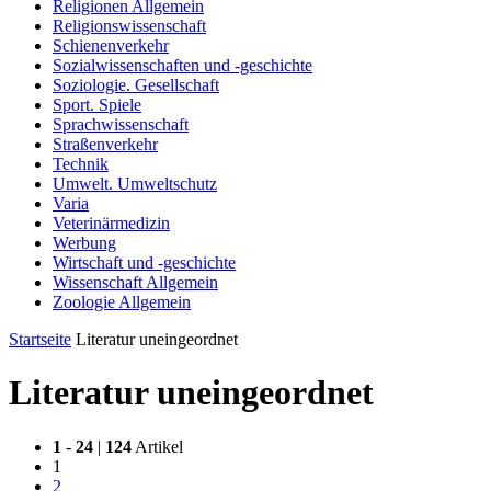
Religionen Allgemein
Religionswissenschaft
Schienenverkehr
Sozialwissenschaften und -geschichte
Soziologie. Gesellschaft
Sport. Spiele
Sprachwissenschaft
Straßenverkehr
Technik
Umwelt. Umweltschutz
Varia
Veterinärmedizin
Werbung
Wirtschaft und -geschichte
Wissenschaft Allgemein
Zoologie Allgemein
Startseite
Literatur uneingeordnet
Literatur uneingeordnet
1
-
24
|
124
Artikel
1
2