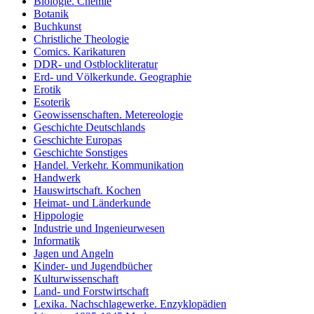
Biologie. Chemie
Botanik
Buchkunst
Christliche Theologie
Comics. Karikaturen
DDR- und Ostblockliteratur
Erd- und Völkerkunde. Geographie
Erotik
Esoterik
Geowissenschaften. Metereologie
Geschichte Deutschlands
Geschichte Europas
Geschichte Sonstiges
Handel. Verkehr. Kommunikation
Handwerk
Hauswirtschaft. Kochen
Heimat- und Länderkunde
Hippologie
Industrie und Ingenieurwesen
Informatik
Jagen und Angeln
Kinder- und Jugendbücher
Kulturwissenschaft
Land- und Forstwirtschaft
Lexika. Nachschlagewerke. Enzyklopädien