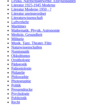
Lexika. Nachschlagewerke. Enzyklopädien
Literatur 1925-1945 Moderne
Literatur Moderne 1950 - ?
Literatur uneingeordnet
Literaturwissenschaft
Luftverkehr
Maritimes
Mathematik. Physik. Astronomie
Medizin. Gesundheit
Militaria
Musik. Tanz. Theater. Film
Naturwissenschaften
Numismatik
Okkultismus
Ornithologie
Pädagogik
Paläontologie
Philatelie
Philosophie
Photographie
Politik
Pressendrucke
Psychologie
Publizistik
Recht