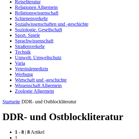
Reiseliteratur
Religionen Allgemein
Religionswissenschaft
Schienenverkehr
Sozialwissenschaften und -geschichte
Soziologie. Gesellschaft
Sport. Spiele
Sprachwissenschaft
Straßenverkehr
Technik
Umwelt. Umweltschutz
Varia
Veterinärmedizin
Werbung
Wirtschaft und -geschichte
Wissenschaft Allgemein
Zoologie Allgemein
Startseite
DDR- und Ostblockliteratur
DDR- und Ostblockliteratur
1
-
8
|
8
Artikel
1