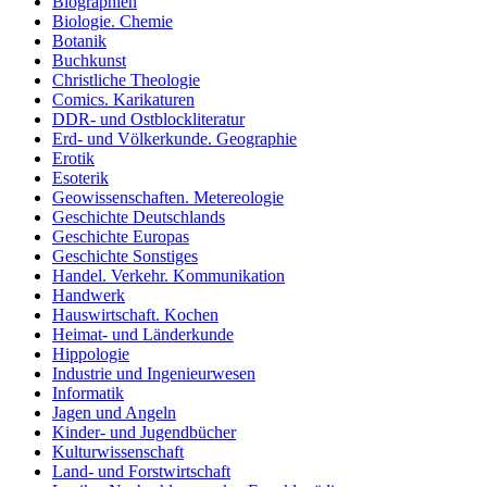
Biographien
Biologie. Chemie
Botanik
Buchkunst
Christliche Theologie
Comics. Karikaturen
DDR- und Ostblockliteratur
Erd- und Völkerkunde. Geographie
Erotik
Esoterik
Geowissenschaften. Metereologie
Geschichte Deutschlands
Geschichte Europas
Geschichte Sonstiges
Handel. Verkehr. Kommunikation
Handwerk
Hauswirtschaft. Kochen
Heimat- und Länderkunde
Hippologie
Industrie und Ingenieurwesen
Informatik
Jagen und Angeln
Kinder- und Jugendbücher
Kulturwissenschaft
Land- und Forstwirtschaft