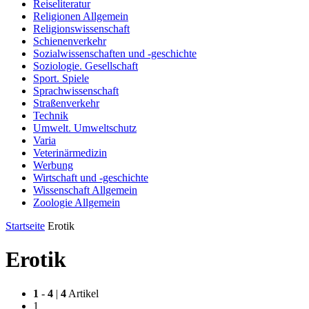
Reiseliteratur
Religionen Allgemein
Religionswissenschaft
Schienenverkehr
Sozialwissenschaften und -geschichte
Soziologie. Gesellschaft
Sport. Spiele
Sprachwissenschaft
Straßenverkehr
Technik
Umwelt. Umweltschutz
Varia
Veterinärmedizin
Werbung
Wirtschaft und -geschichte
Wissenschaft Allgemein
Zoologie Allgemein
Startseite
Erotik
Erotik
1
-
4
|
4
Artikel
1