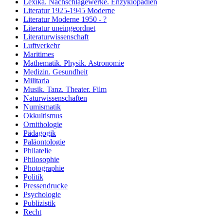
Lexika. Nachschlagewerke. Enzyklopädien
Literatur 1925-1945 Moderne
Literatur Moderne 1950 - ?
Literatur uneingeordnet
Literaturwissenschaft
Luftverkehr
Maritimes
Mathematik. Physik. Astronomie
Medizin. Gesundheit
Militaria
Musik. Tanz. Theater. Film
Naturwissenschaften
Numismatik
Okkultismus
Ornithologie
Pädagogik
Paläontologie
Philatelie
Philosophie
Photographie
Politik
Pressendrucke
Psychologie
Publizistik
Recht