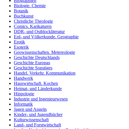
Biographien
Biologie. Chemie
Botanik
Buchkunst
Christliche Theologie
Comics. Karikaturen
DDR- und Ostblockliteratur
Erd- und Völkerkunde. Geographie
Erotik
Esoterik
Geowissenschaften. Metereologie
Geschichte Deutschlands
Geschichte Europas
Geschichte Sonstiges
Handel. Verkehr. Kommunikation
Handwerk
Hauswirtschaft. Kochen
Heimat- und Länderkunde
Hippologie
Industrie und Ingenieurwesen
Informatik
Jagen und Angeln
Kinder- und Jugendbücher
Kulturwissenschaft
Land- und Forstwirtschaft