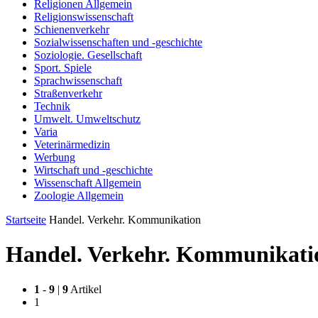
Religionen Allgemein
Religionswissenschaft
Schienenverkehr
Sozialwissenschaften und -geschichte
Soziologie. Gesellschaft
Sport. Spiele
Sprachwissenschaft
Straßenverkehr
Technik
Umwelt. Umweltschutz
Varia
Veterinärmedizin
Werbung
Wirtschaft und -geschichte
Wissenschaft Allgemein
Zoologie Allgemein
Startseite
Handel. Verkehr. Kommunikation
Handel. Verkehr. Kommunikati
1
-
9
|
9
Artikel
1