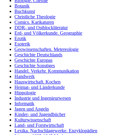
Biologie. Chemie
Botanik
Buchkunst
Christliche Theologie
Comics. Karikaturen
DDR- und Ostblockliteratur
Erd- und Völkerkunde. Geographie
Erotik
Esoterik
Geowissenschaften. Metereologie
Geschichte Deutschlands
Geschichte Europas
Geschichte Sonstiges
Handel. Verkehr. Kommunikation
Handwerk
Hauswirtschaft. Kochen
Heimat- und Länderkunde
Hippologie
Industrie und Ingenieurwesen
Informatik
Jagen und Angeln
Kinder- und Jugendbücher
Kulturwissenschaft
Land- und Forstwirtschaft
Lexika. Nachschlagewerke. Enzyklopädien