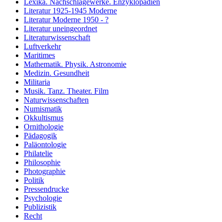
Lexika. Nachschlagewerke. Enzyklopädien
Literatur 1925-1945 Moderne
Literatur Moderne 1950 - ?
Literatur uneingeordnet
Literaturwissenschaft
Luftverkehr
Maritimes
Mathematik. Physik. Astronomie
Medizin. Gesundheit
Militaria
Musik. Tanz. Theater. Film
Naturwissenschaften
Numismatik
Okkultismus
Ornithologie
Pädagogik
Paläontologie
Philatelie
Philosophie
Photographie
Politik
Pressendrucke
Psychologie
Publizistik
Recht