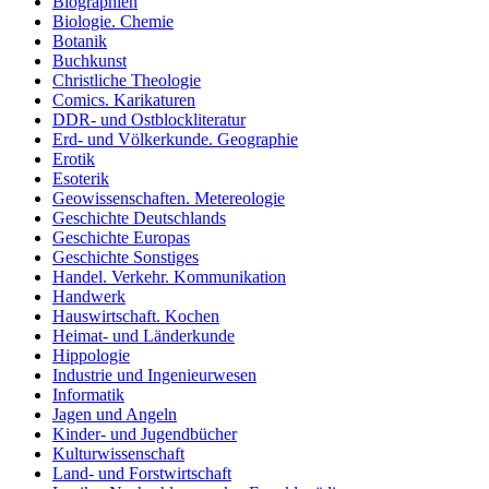
Biographien
Biologie. Chemie
Botanik
Buchkunst
Christliche Theologie
Comics. Karikaturen
DDR- und Ostblockliteratur
Erd- und Völkerkunde. Geographie
Erotik
Esoterik
Geowissenschaften. Metereologie
Geschichte Deutschlands
Geschichte Europas
Geschichte Sonstiges
Handel. Verkehr. Kommunikation
Handwerk
Hauswirtschaft. Kochen
Heimat- und Länderkunde
Hippologie
Industrie und Ingenieurwesen
Informatik
Jagen und Angeln
Kinder- und Jugendbücher
Kulturwissenschaft
Land- und Forstwirtschaft