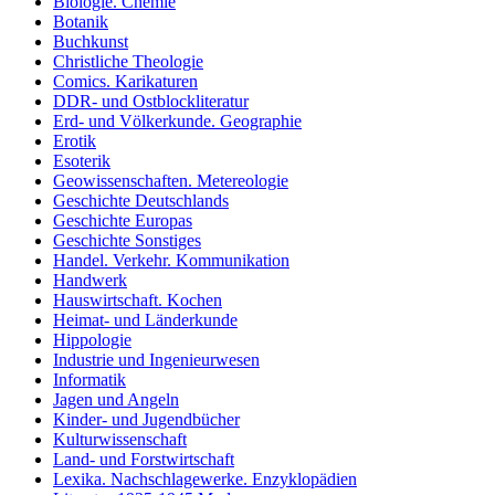
Biologie. Chemie
Botanik
Buchkunst
Christliche Theologie
Comics. Karikaturen
DDR- und Ostblockliteratur
Erd- und Völkerkunde. Geographie
Erotik
Esoterik
Geowissenschaften. Metereologie
Geschichte Deutschlands
Geschichte Europas
Geschichte Sonstiges
Handel. Verkehr. Kommunikation
Handwerk
Hauswirtschaft. Kochen
Heimat- und Länderkunde
Hippologie
Industrie und Ingenieurwesen
Informatik
Jagen und Angeln
Kinder- und Jugendbücher
Kulturwissenschaft
Land- und Forstwirtschaft
Lexika. Nachschlagewerke. Enzyklopädien