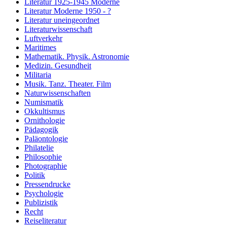
Literatur 1925-1945 Moderne
Literatur Moderne 1950 - ?
Literatur uneingeordnet
Literaturwissenschaft
Luftverkehr
Maritimes
Mathematik. Physik. Astronomie
Medizin. Gesundheit
Militaria
Musik. Tanz. Theater. Film
Naturwissenschaften
Numismatik
Okkultismus
Ornithologie
Pädagogik
Paläontologie
Philatelie
Philosophie
Photographie
Politik
Pressendrucke
Psychologie
Publizistik
Recht
Reiseliteratur