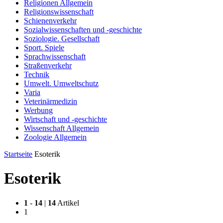
Religionen Allgemein
Religionswissenschaft
Schienenverkehr
Sozialwissenschaften und -geschichte
Soziologie. Gesellschaft
Sport. Spiele
Sprachwissenschaft
Straßenverkehr
Technik
Umwelt. Umweltschutz
Varia
Veterinärmedizin
Werbung
Wirtschaft und -geschichte
Wissenschaft Allgemein
Zoologie Allgemein
Startseite
Esoterik
Esoterik
1
-
14
|
14
Artikel
1