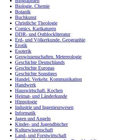
Biographien
Biologie. Chemie
Botanik
Buchkunst
Christliche Theologie
Comics. Karikaturen
DDR- und Ostblockliteratur
Erd- und Völkerkunde. Geographie
Erotik
Esoterik
Geowissenschaften. Metereologie
Geschichte Deutschlands
Geschichte Europas
Geschichte Sonstiges
Handel. Verkehr. Kommunikation
Handwerk
Hauswirtschaft. Kochen
Heimat- und Länderkunde
Hippologie
Industrie und Ingenieurwesen
Informatik
Jagen und Angeln
Kinder- und Jugendbücher
Kulturwissenschaft
Land- und Forstwirtschaft