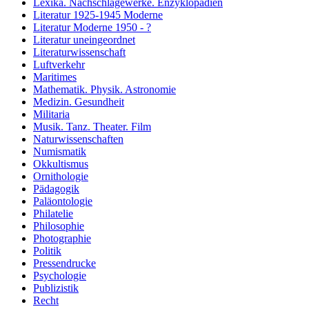
Lexika. Nachschlagewerke. Enzyklopädien
Literatur 1925-1945 Moderne
Literatur Moderne 1950 - ?
Literatur uneingeordnet
Literaturwissenschaft
Luftverkehr
Maritimes
Mathematik. Physik. Astronomie
Medizin. Gesundheit
Militaria
Musik. Tanz. Theater. Film
Naturwissenschaften
Numismatik
Okkultismus
Ornithologie
Pädagogik
Paläontologie
Philatelie
Philosophie
Photographie
Politik
Pressendrucke
Psychologie
Publizistik
Recht