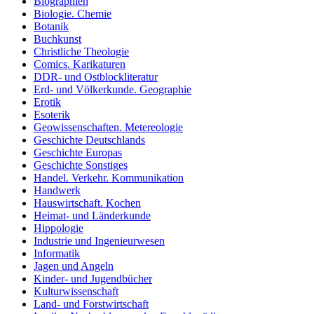
Biographien
Biologie. Chemie
Botanik
Buchkunst
Christliche Theologie
Comics. Karikaturen
DDR- und Ostblockliteratur
Erd- und Völkerkunde. Geographie
Erotik
Esoterik
Geowissenschaften. Metereologie
Geschichte Deutschlands
Geschichte Europas
Geschichte Sonstiges
Handel. Verkehr. Kommunikation
Handwerk
Hauswirtschaft. Kochen
Heimat- und Länderkunde
Hippologie
Industrie und Ingenieurwesen
Informatik
Jagen und Angeln
Kinder- und Jugendbücher
Kulturwissenschaft
Land- und Forstwirtschaft