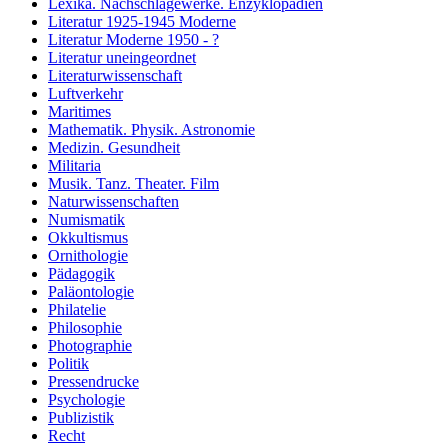
Lexika. Nachschlagewerke. Enzyklopädien
Literatur 1925-1945 Moderne
Literatur Moderne 1950 - ?
Literatur uneingeordnet
Literaturwissenschaft
Luftverkehr
Maritimes
Mathematik. Physik. Astronomie
Medizin. Gesundheit
Militaria
Musik. Tanz. Theater. Film
Naturwissenschaften
Numismatik
Okkultismus
Ornithologie
Pädagogik
Paläontologie
Philatelie
Philosophie
Photographie
Politik
Pressendrucke
Psychologie
Publizistik
Recht