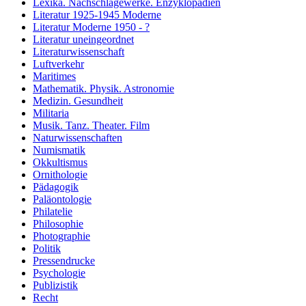
Lexika. Nachschlagewerke. Enzyklopädien
Literatur 1925-1945 Moderne
Literatur Moderne 1950 - ?
Literatur uneingeordnet
Literaturwissenschaft
Luftverkehr
Maritimes
Mathematik. Physik. Astronomie
Medizin. Gesundheit
Militaria
Musik. Tanz. Theater. Film
Naturwissenschaften
Numismatik
Okkultismus
Ornithologie
Pädagogik
Paläontologie
Philatelie
Philosophie
Photographie
Politik
Pressendrucke
Psychologie
Publizistik
Recht