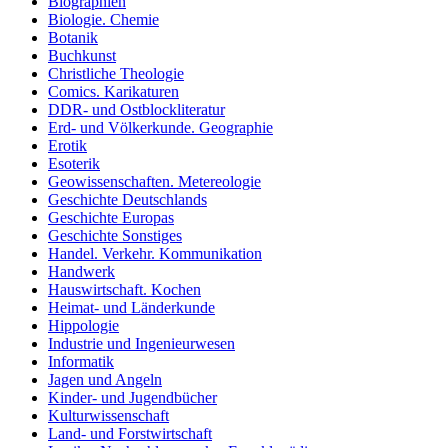
Biographien
Biologie. Chemie
Botanik
Buchkunst
Christliche Theologie
Comics. Karikaturen
DDR- und Ostblockliteratur
Erd- und Völkerkunde. Geographie
Erotik
Esoterik
Geowissenschaften. Metereologie
Geschichte Deutschlands
Geschichte Europas
Geschichte Sonstiges
Handel. Verkehr. Kommunikation
Handwerk
Hauswirtschaft. Kochen
Heimat- und Länderkunde
Hippologie
Industrie und Ingenieurwesen
Informatik
Jagen und Angeln
Kinder- und Jugendbücher
Kulturwissenschaft
Land- und Forstwirtschaft