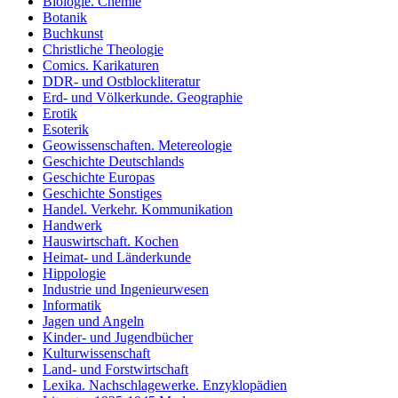
Biologie. Chemie
Botanik
Buchkunst
Christliche Theologie
Comics. Karikaturen
DDR- und Ostblockliteratur
Erd- und Völkerkunde. Geographie
Erotik
Esoterik
Geowissenschaften. Metereologie
Geschichte Deutschlands
Geschichte Europas
Geschichte Sonstiges
Handel. Verkehr. Kommunikation
Handwerk
Hauswirtschaft. Kochen
Heimat- und Länderkunde
Hippologie
Industrie und Ingenieurwesen
Informatik
Jagen und Angeln
Kinder- und Jugendbücher
Kulturwissenschaft
Land- und Forstwirtschaft
Lexika. Nachschlagewerke. Enzyklopädien