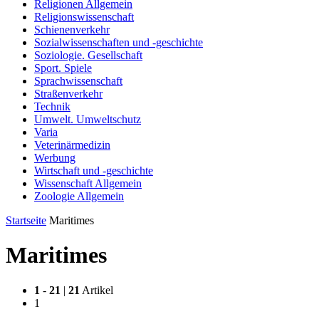
Religionen Allgemein
Religionswissenschaft
Schienenverkehr
Sozialwissenschaften und -geschichte
Soziologie. Gesellschaft
Sport. Spiele
Sprachwissenschaft
Straßenverkehr
Technik
Umwelt. Umweltschutz
Varia
Veterinärmedizin
Werbung
Wirtschaft und -geschichte
Wissenschaft Allgemein
Zoologie Allgemein
Startseite
Maritimes
Maritimes
1
-
21
|
21
Artikel
1