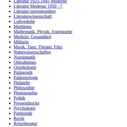
Literatur 1925-1945 Moderne
Literatur Moderne 1950 - ?
Literatur uneingeordnet
Literaturwissenschaft
Luftverkehr
Maritimes
Mathematik. Physik. Astronomie
Medizin. Gesundheit
Militaria
Musik. Tanz. Theater. Film
Naturwissenschaften
Numismatik
Okkultismus
Ornithologie
Pädagogik
Paläontologie
Philatelie
Philosophie
Photographie
Politik
Pressendrucke
Psychologie
Publizistik
Recht
Reiseliteratur